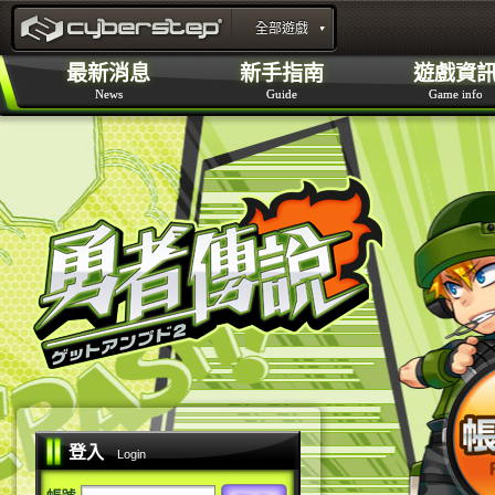
官方新聞
開始遊戲
角色介紹
全部遊戲
特設網頁
勇者傳說Online 官方網站 :
最新消息
新手指南
遊戲資
News
Guide
Game info
layout_portal_title
登入
Login