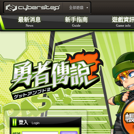
官方新聞
開始遊戲
角色介紹
全部遊戲
特設網頁
勇者傳說Online 官方網站 :
最新消息
新手指南
遊戲資
News
Guide
Game info
layout_portal_title
登入
Login