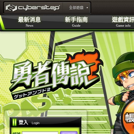
官方新聞
開始遊戲
角色介紹
全部遊戲
特設網頁
勇者傳說Online 官方網站 :
最新消息
新手指南
遊戲資
News
Guide
Game info
layout_portal_title
登入
Login