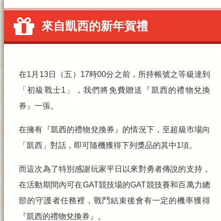
來自凱西的新年賀禮
在
1月13日（五）17時00分之前
，所持帳號之等級達到
「初級戰士1」
，我們將免費贈送
『凱西的禮物兌換
券』一張
。
在擁有
『凱西的禮物兌換券』
的情況下，
至超級市場向
「凱西」對話
，即可隨機獲得下列獎品的其中1項。
而這次為了特別感謝玩家平日以來對勇者傳說的支持，
在活動期間內可在
GAT競技場的GAT競技賽和百萬力總
部的守護者任務
裡，戰鬥結束後會有一定的機率獲得
『凱西的禮物兌換券』。