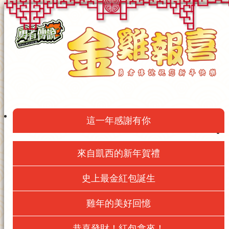
這一年感謝有你
來自凱西的新年賀禮
史上最金紅包誕生
雞年的美好回憶
恭喜發財！紅包拿來！