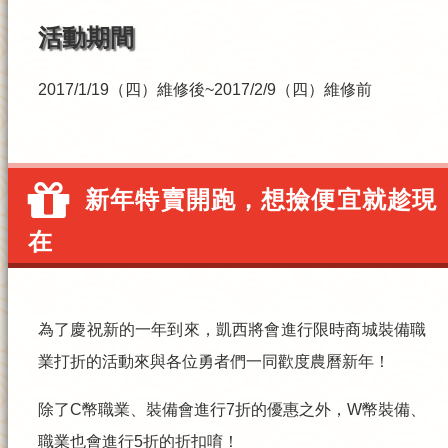
活動期間
2017/1/19（四）維修後~2017/2/9（四）維修前
新年特賣開跑，想撿便宜就趁現
在
為了慶祝新的一年到來
，
凱西
將會進行限時商城裝備職
業打折的活動來與各位勇者們一同歡度農曆新年！
除了
C幣職業
、
裝備
會進行
7折
的優惠之外，
W幣裝備
、
職業
也會進行
5折
的折扣唷！