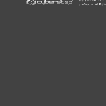
Copyright © 2011-
2026
CyberStep, Inc. All Right