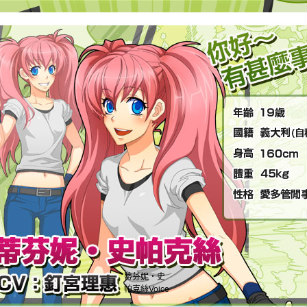
蒂芬妮・史
帕克絲Voice